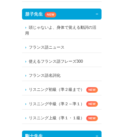
朋子先生
NEW
頭じゃないよ、身体で覚える動詞の活
用
フランス語ニュース
使えるフランス語フレーズ300
フランス語名詞化
リスニング初級（準２級まで）
NEW
リスニング中級（準２～準１）
NEW
リスニング上級（準１・１級）
NEW
剛士先生