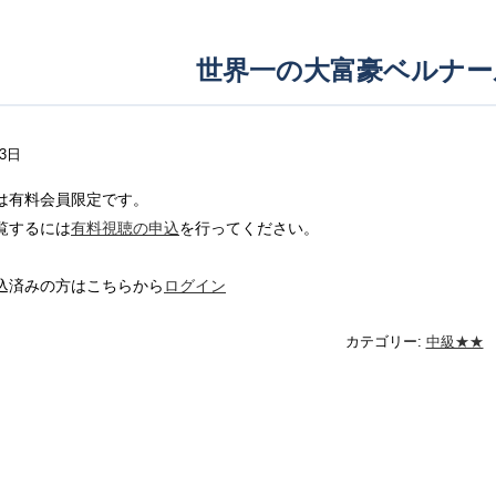
世界一の大富豪ベルナー
23日
は有料会員限定です。
覧するには
有料視聴の申込
を行ってください。
込済みの方はこちらから
ログイン
カテゴリー:
中級★★