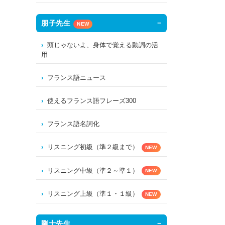
朋子先生
NEW
頭じゃないよ、身体で覚える動詞の活
用
フランス語ニュース
使えるフランス語フレーズ300
フランス語名詞化
リスニング初級（準２級まで）
NEW
リスニング中級（準２～準１）
NEW
リスニング上級（準１・１級）
NEW
剛士先生