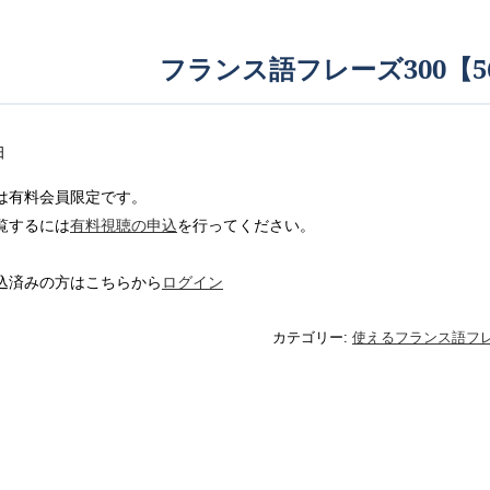
フランス語フレーズ300【56
日
は有料会員限定です。
覧するには
有料視聴の申込
を行ってください。
込済みの方はこちらから
ログイン
カテゴリー:
使えるフランス語フレ