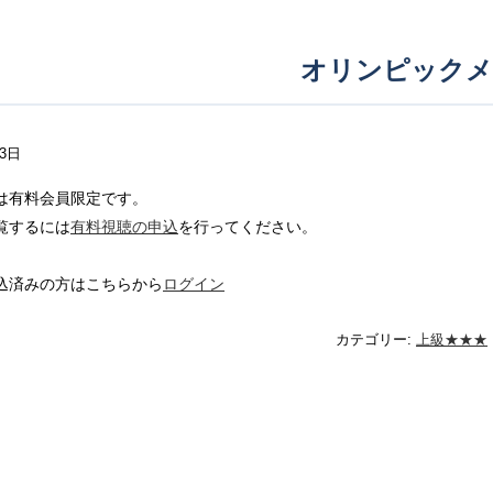
オリンピックメ
23日
は有料会員限定です。
覧するには
有料視聴の申込
を行ってください。
込済みの方はこちらから
ログイン
カテゴリー:
上級★★★