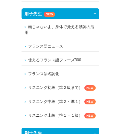
朋子先生
NEW
頭じゃないよ、身体で覚える動詞の活
用
フランス語ニュース
使えるフランス語フレーズ300
フランス語名詞化
リスニング初級（準２級まで）
NEW
リスニング中級（準２～準１）
NEW
リスニング上級（準１・１級）
NEW
剛士先生