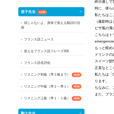
終日通しで
特に、彼ら
朋子先生
NEW
私たちはこ
（撮影時は
頭じゃないよ、身体で覚える動詞の活
用
ピザ風の薄
こちらはト
フランス語ニュース
emerge
もっと軽め
使えるフランス語フレーズ300
ドリンクの
スイーツ部
フランス語名詞化
正直なとこ
私たちは「
リスニング初級（準２級まで）
NEW
ります。
リスニング中級（準２～準１）
NEW
ちなみに、
また、ブラ
リスニング上級（準１・１級）
NEW
剛士先生