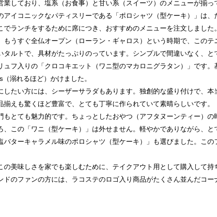
営業しており、塩系（お食事）と甘い系（スイーツ）のメニューが揃っ
のアイコニックなパティスリーである「ポロシャツ（型ケーキ）」は、
こでランチをするために席につき、おすすめのメニューを注文しました
）もうすぐ全仏オープン（ローラン・ギャロス）という時期で、このテ
いタルトで、具材がたっぷりのっています。シンプルで間違いなく、と
リュフ入りの「クロコキエット（ワニ型のマカロニグラタン）」です。
ncies（溺れるほど）かけました。
にしたい方には、シーザーサラダもあります。独創的な盛り付けで、本
品揃えも驚くほど豊富で、とても丁寧に作られていて素晴らしいです。
門もとても魅力的です。ちょっとしたおやつ（アフタヌーンティー）の
ろ、この「ワニ（型ケーキ）」は外せません。軽やかでありながら、と
塩バターキャラメル味のポロシャツ（型ケーキ）」も選びました。この
この美味しさを家でも楽しむために、テイクアウト用として購入して持
ンドのファンの方には、ラコステのロゴ入り商品がたくさん並んだコー