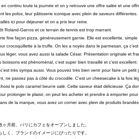
 en continu toute la journée et on y retrouve une offre salée et une off
 les polos, leur pâtisserie iconique avec plein de saveurs différentes.
tallés ici pour déjeuner et on a pris leur reine.
tôt Roland-Garros et ce terrain de tennis est trop marrant.
rte fine façon pizza, généreusement garnie. Elle est excellente, simple 
ur crocoquillette à la truffe. On les a noyés dans le parmesan, ça c’est
lus léger, vous avez aussi la salade César. Présentation originale et f
 boissons est phénoménal, c’est super bien travaillé et c’est excellent.
c’est très sympa aussi. Vous pouvez très bien venir pour faire un petit 
, ne passez pas à côté du crocodile. C’est un cheesecake à la fois lé
hoisi le polo caramel beurre salé. Cette saveur était délicieuse. Ça do
pour prolonger le plaisir, on peut les acheter et prendre à emporter pour
 fans de la marque, vous avez un corner avec plein de produits brandés
】
数ヶ月前、パリにカフェをオープンしました。
らしく、ブランドのイメージにぴったりです。