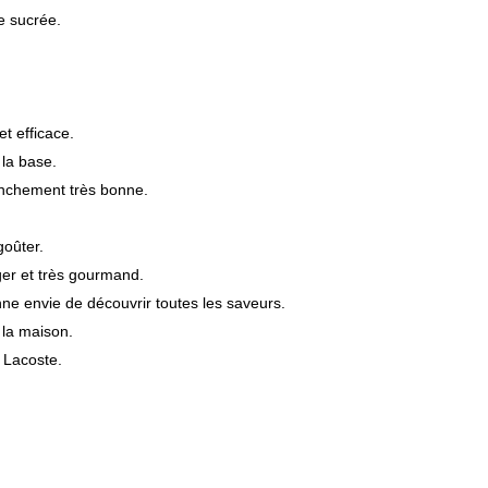
re sucrée.
et efficace.
 la base.
ranchement très bonne.
goûter.
ger et très gourmand.
nne envie de découvrir toutes les saveurs.
 la maison.
 Lacoste.