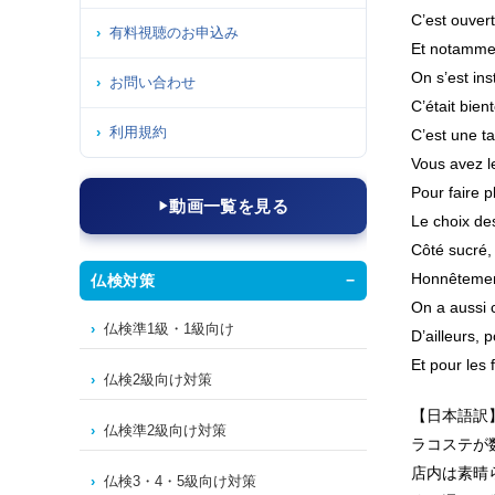
C’est ouvert
有料視聴のお申込み
Et notamment
On s’est ins
お問い合わせ
C’était bien
利用規約
C’est une ta
Vous avez le
Pour faire p
動画一覧を見る
Le choix des
Côté sucré, 
Honnêtement
仏検対策
On a aussi c
仏検準1級・1級向け
D’ailleurs, 
Et pour les
仏検2級向け対策
【日本語訳
仏検準2級向け対策
ラコステが
店内は素晴
仏検3・4・5級向け対策