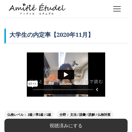
大学生の内定率【2020年11月】
仏検レベル： 2級 / 準1級 / 1級
分野： 文法 / 語彙 / 読解 / 仏検対策
視聴済みにする