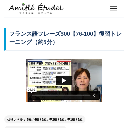
フランス語フレーズ300【76-100】復習トレ
ーニング（約5分）
仏検レベル： 5級 / 4級 / 3級 / 準2級 / 2級 / 準1級 / 1級