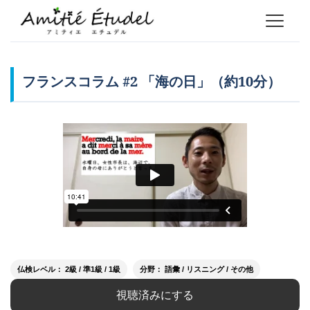
フランスコラム #2 「海の日」（約10分）
仏検レベル： 2級 / 準1級 / 1級
分野： 語彙 / リスニング / その他
視聴済みにする