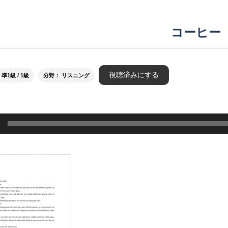
コーヒー
視聴済みにする
1級 / 1級
分野： リスニング