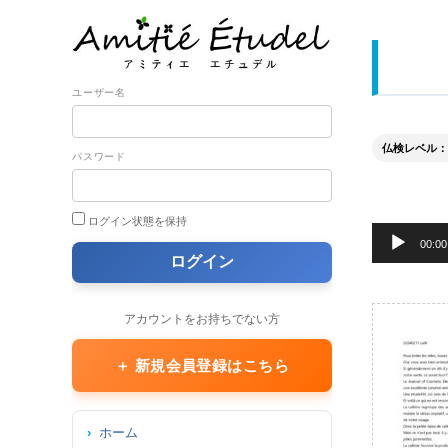
ユーザー名
仏検レベル： 準
パスワード
ログイン状態を保持
音
00:00
声
プ
レ
アカウントをお持ちでない方
ー
ヤ
＋ 新規会員登録はこちら
ー
ホーム