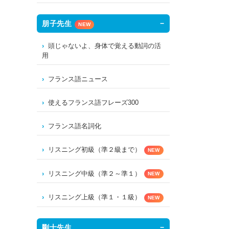
朋子先生
NEW
頭じゃないよ、身体で覚える動詞の活
用
フランス語ニュース
使えるフランス語フレーズ300
フランス語名詞化
リスニング初級（準２級まで）
NEW
リスニング中級（準２～準１）
NEW
リスニング上級（準１・１級）
NEW
剛士先生